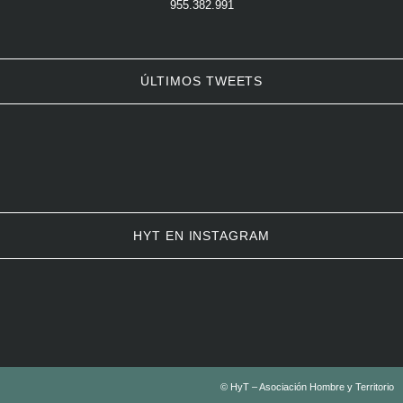
955.382.991
ÚLTIMOS TWEETS
HYT EN INSTAGRAM
© HyT – Asociación Hombre y Territorio