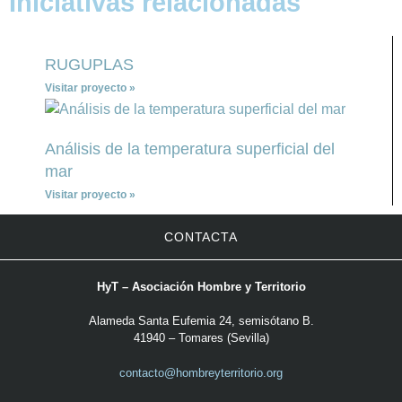
Iniciativas relacionadas
RUGUPLAS
Visitar proyecto »
Análisis de la temperatura superficial del
mar
Visitar proyecto »
CONTACTA
HyT – Asociación Hombre y Territorio
Alameda Santa Eufemia 24, semisótano B.
41940 – Tomares (Sevilla)
contacto@hombreyterritorio.org